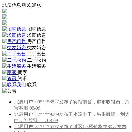
北辰信息网 欢迎您!
招聘信息
求职信息
房产租售
交友婚恋
二手出售
二手求购
生活服务
商家
资讯
联系
北辰用户199****6827发布了宾馆前台，超市收银员，淘
宝客服 08-09
北辰用户132****9009发布了水暖电工，钻眼砸墙，刮大
白，乳胶漆，... 08-09
北辰用户181****5577发布了城区1-3楼价格在80万左右